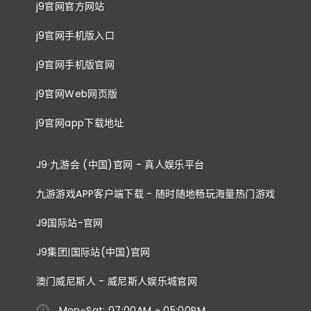
j9官网官方网站
j9官网手机版入口
j9官网手机版官网
j9官网Web网页版
j9官网app下载地址
J9·九游会 (中国)官网 - 真人娱乐平台
九游游戏APP客户端下载 - 随时随地畅玩海量热门游戏
J9国际站-官网
J9集团|国际站(中国)官网
澳门威尼斯人 - 威尼斯人娱乐城官网
Mon-Sat: 07:00AM - 05:00PM