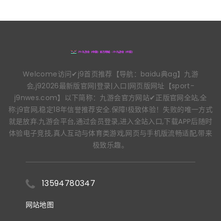
Welcome访问✔j9首页推荐【导航：baidu典ag】九游
会,j92026最新版官网|登录|入口|网页版网址【sport-
j9nwes.com】以下简称：九游会官方网站✔正版官网全站,全
称:j9官网,稳定18年信誉推荐安全.保障!极致体验！失败的唯一方式
就是放弃.九游会平台,通过会员登录,进入全站入口,下载APP后随时
体验电子竞技,真人互动与体育类游戏,网页与手机版流畅适配,带来
极致乐趣。
13594780347
网站地图