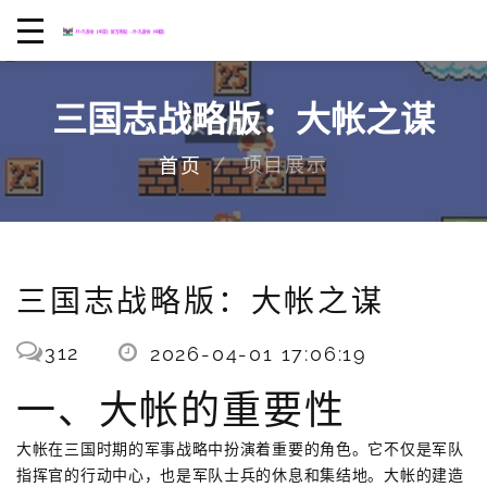
三国志战略版：大帐之谋
项目展示
首页
三国志战略版：大帐之谋
312
2026-04-01 17:06:19
一、大帐的重要性
大帐在三国时期的军事战略中扮演着重要的角色。它不仅是军队
指挥官的行动中心，也是军队士兵的休息和集结地。大帐的建造