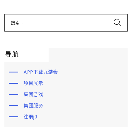
搜索...
导航
APP下载九游会
项目展示
集团游戏
集团服务
注册j9