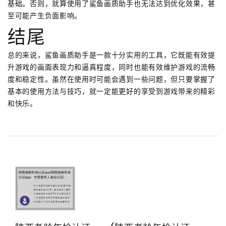
基础。否则，就算使用了鲨鱼画质助手也无法达到优化效果，甚
至可能产生负面影响。
结尾
总的来说，鲨鱼画质助手是一款十分实用的工具，它既能有效提
升游戏的画面表现力和逼真程度，同时也能有效维护游戏的流畅
度和稳定性。虽然在使用时可能会遇到一些问题，但只要掌握了
基本的使用方法与技巧，就一定能更好的享受到游戏带来的精彩
和快乐。