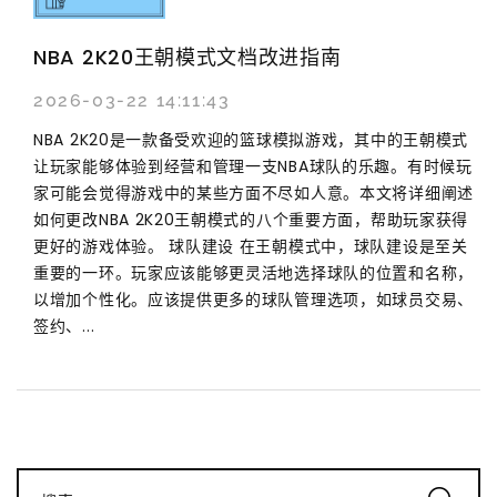
NBA 2K20王朝模式文档改进指南
2026-03-22 14:11:43
NBA 2K20是一款备受欢迎的篮球模拟游戏，其中的王朝模式
让玩家能够体验到经营和管理一支NBA球队的乐趣。有时候玩
家可能会觉得游戏中的某些方面不尽如人意。本文将详细阐述
如何更改NBA 2K20王朝模式的八个重要方面，帮助玩家获得
更好的游戏体验。 球队建设 在王朝模式中，球队建设是至关
重要的一环。玩家应该能够更灵活地选择球队的位置和名称，
以增加个性化。应该提供更多的球队管理选项，如球员交易、
签约、...