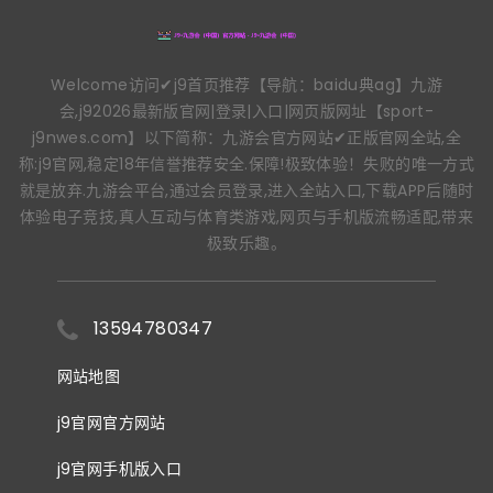
Welcome访问✔j9首页推荐【导航：baidu典ag】九游
会,j92026最新版官网|登录|入口|网页版网址【sport-
j9nwes.com】以下简称：九游会官方网站✔正版官网全站,全
称:j9官网,稳定18年信誉推荐安全.保障!极致体验！失败的唯一方式
就是放弃.九游会平台,通过会员登录,进入全站入口,下载APP后随时
体验电子竞技,真人互动与体育类游戏,网页与手机版流畅适配,带来
极致乐趣。
13594780347
网站地图
j9官网官方网站
j9官网手机版入口