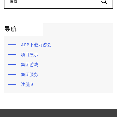
搜索...
导航
APP下载九游会
项目展示
集团游戏
集团服务
注册j9