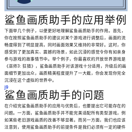
鲨鱼画质助手的应用举例
下面举几个例子，以便更好地理解鲨鱼画质助手的作用。首先，
你在按照鲨鱼画质助手的建议对某个游戏进行调整后，画面的流
畅度得到了明显提高，同时画面效果又维持的非常好。这时，你
感受到了更加真实、震撼的场景，如此沉浸的感觉令你有如亲身
参与游戏的故事情节中。举个例子，你最喜欢的开放世界游戏是
《巫师3: 狂猎》，鲨鱼画质助手对该游戏十分适用，升级后的画
面细节更加出众，画质精美程度提升了一大截，你会发现你完全
沉浸在这个虚拟的世界中。
j9
鲨鱼画质助手的问题
在介绍完鲨鱼画质助手的应用与优势后，也要提出它可能存在的
问题。一方面，鲨鱼画质助手并不能完美适配所有类型游戏，例
如某些老旧游戏画质的改善不够显著。而另一方面，我们也应该
注意到，使用鲨鱼画质助手的前提条件是我们必须有一定的硬件