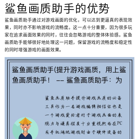
鲨鱼画质助手的优势
鲨鱼画质助手通过对游戏画面的优化，可以达到更逼真的表现效
果，同时亦不影响游戏的流畅度。这一点十分重要，因为很多玩
家在追求画面效果的同时，往往会忽略游戏的整体体验感。鲨鱼
画质助手能够很好地处理这一问题，保留游戏的流畅度和稳定性
的同时增强游戏的画面效果。