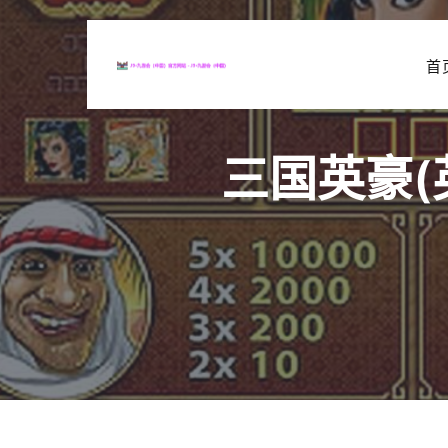
首
三国英豪(