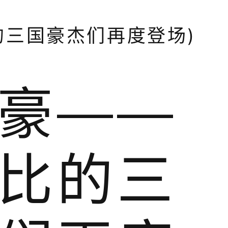
的三国豪杰们再度登场)
豪——
比的三