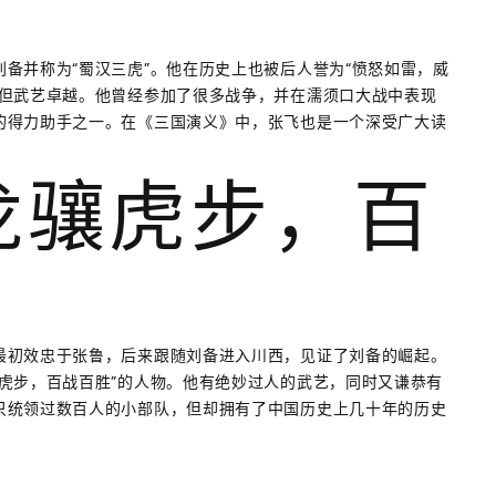
备并称为“蜀汉三虎”。他在历史上也被后人誉为“愤怒如雷，威
，但武艺卓越。他曾经参加了很多战争，并在濡须口大战中表现
的得力助手之一。在《三国演义》中，张飞也是一个深受广大读
：龙骧虎步，百
最初效忠于张鲁，后来跟随刘备进入川西，见证了刘备的崛起。
虎步，百战百胜”的人物。他有绝妙过人的武艺，同时又谦恭有
只统领过数百人的小部队，但却拥有了中国历史上几十年的历史