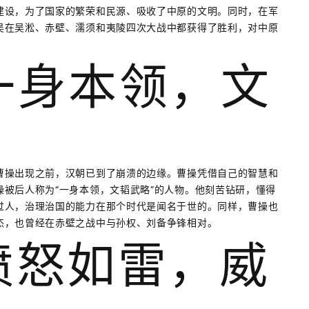
建设，为了国家的繁荣和民源、吸收了中原的文明。同时，在军
吴在吴淞、赤壁、濡须和夷陵四次大战中都获得了胜利，对中原
。
：一身本领，文
曹操出现之前，汉朝已到了崩溃的边缘。曹操凭借自己的智慧和
被后人称为“一身本领，文韬武略”的人物。他刻苦钻研，懂得
过人，治理治国的能力在那个时代是闻名于世的。同样，曹操也
杰，也曾经在赤壁之战中与孙权、刘备争锋相对。
：愤怒如雷，威